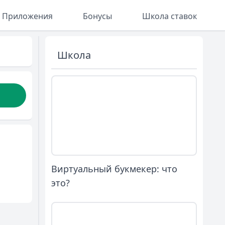
Приложения
Бонусы
Школа ставок
Школа
ь
Виртуальный букмекер: что
это?