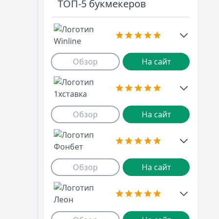
ТОП-5 букмекеров
Обзор
На сайт
Обзор
На сайт
Обзор
На сайт