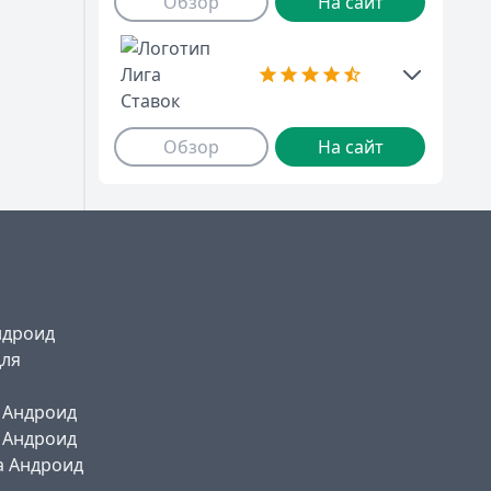
Обзор
На сайт
Обзор
На сайт
ндроид
для
 Андроид
 Андроид
а Андроид