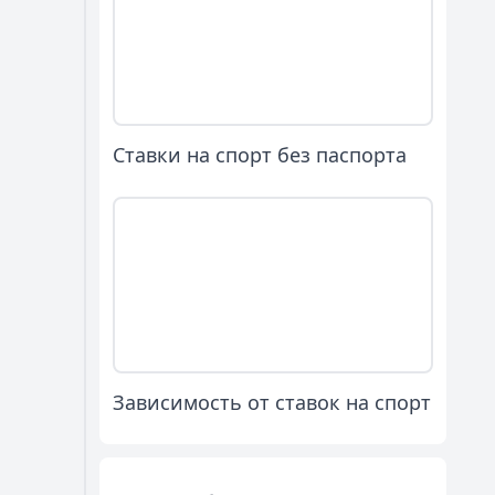
Ставки на спорт без паспорта
Зависимость от ставок на спорт