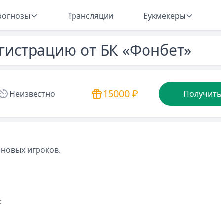
рогнозы
Трансляции
Букмекеры
егистрацию от БК «Фонбет»
15000 ₽
Неизвестно
Получит
 новых игроков.
: