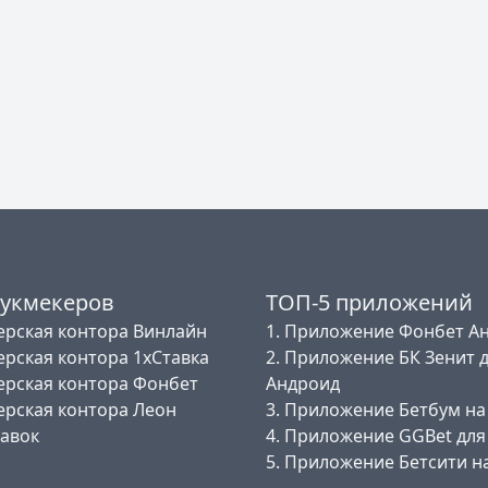
букмекеров
ТОП-5 приложений
ерская контора Винлайн
Приложение Фонбет А
ерская контора 1хСтавка
Приложение БК Зенит 
ерская контора Фонбет
Андроид
ерская контора Леон
Приложение Бетбум на
тавок
Приложение GGBet для
Приложение Бетсити н